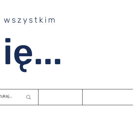
e wszystkim
ę...