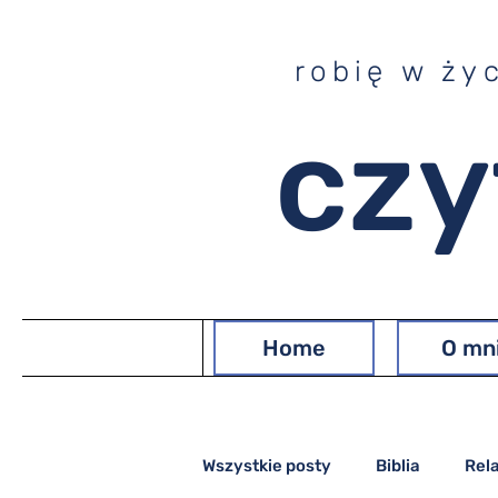
robię w ży
czy
Home
O mn
Wszystkie posty
Biblia
Rel