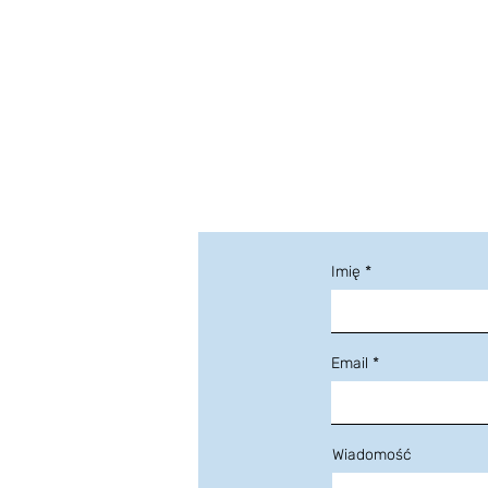
Imię
Email
Wiadomość