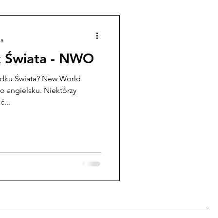
ia
 Świata - NWO
ądku Świata? New World
ać...