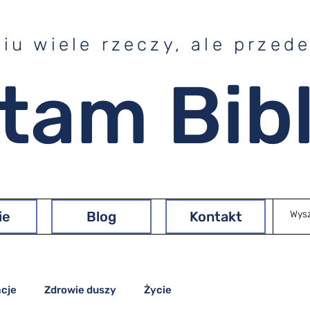
ciu wiele rzeczy, ale przed
tam Bibli
ie
Blog
Kontakt
acje
Zdrowie duszy
Życie