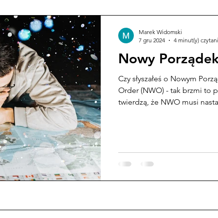
Marek Widomski
7 gru 2024
4 minut(y) czytan
Nowy Porządek
Czy słyszałeś o Nowym Porz
Order (NWO) - tak brzmi to po angielsku. Niektórzy
twierdzą, że NWO musi nast