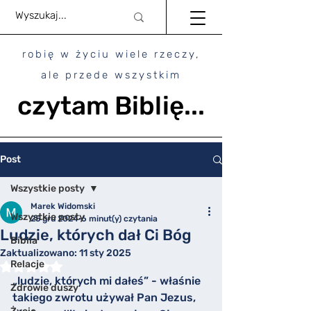
robię w życiu wiele rzeczy,
ale przede wszystkim
czytam Biblię...
Post
Wszystkie posty
Marek Widomski
Wszystkie posty
25 gru 2024
6 minut(y) czytania
Ludzie, których dał Ci Bóg
Biblia
Zaktualizowano:
11 sty 2025
Relacje
Oceniono na NaN z 5 gwiazdek.
„ludzie, których mi dałeś” - właśnie 
Zdrowie duszy
takiego zwrotu używał Pan Jezus, 