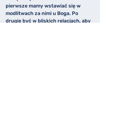
pierwsze mamy wstawiać się w 
modlitwach za nimi u Boga. Po 
drugie być w bliskich relacjach, aby 
zauważyć na czas, gdy dzieje się 
coś złego. Po trzecie ostrzegać 
przed zagrożeniami i pułapkami 
diabelskimi. Po czwarte upominać, 
gdy widzimy, jak wkrada się grzech 
w czyjeś życie.
7 – 
Poświęcił się za nich 
(Jana 17, 19)
„I ja za nich poświęcam samego 
siebie, aby i oni byli poświęceni w 
prawdzie”.
Jeśli mamy świadomość, że ktoś 
jest nam powierzony, to czujemy 