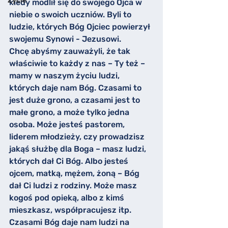
Życie
kiedy modlił się do swojego Ojca w 
niebie o swoich uczniów. Byli to 
ludzie, których Bóg Ojciec powierzył 
swojemu Synowi - Jezusowi.
Chcę abyśmy zauważyli, że tak 
właściwie to każdy z nas – Ty też – 
mamy w naszym życiu ludzi, 
których daje nam Bóg. Czasami to 
jest duże grono, a czasami jest to 
małe grono, a może tylko jedna 
osoba. Może jesteś pastorem, 
liderem młodzieży, czy prowadzisz 
jakąś służbę dla Boga – masz ludzi, 
których dał Ci Bóg. Albo jesteś 
ojcem, matką, mężem, żoną – Bóg 
dał Ci ludzi z rodziny. Może masz 
kogoś pod opieką, albo z kimś 
mieszkasz, współpracujesz itp. 
Czasami Bóg daje nam ludzi na 