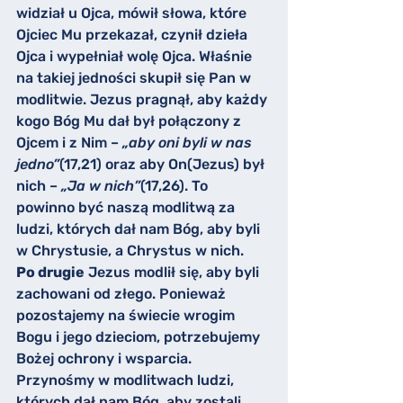
widział u Ojca, mówił słowa, które 
Ojciec Mu przekazał, czynił dzieła 
Ojca i wypełniał wolę Ojca. Właśnie 
na takiej jedności skupił się Pan w 
modlitwie. Jezus pragnął, aby każdy 
kogo Bóg Mu dał był połączony z 
Ojcem i z Nim – 
„aby oni byli w nas 
jedno”
(17,21) oraz aby On(Jezus) był 
nich – 
„Ja w nich”
(17,26). To 
powinno być naszą modlitwą za 
ludzi, których dał nam Bóg, aby byli 
w Chrystusie, a Chrystus w nich.
Po drugie
 Jezus modlił się, aby byli 
zachowani od złego. Ponieważ 
pozostajemy na świecie wrogim 
Bogu i jego dzieciom, potrzebujemy 
Bożej ochrony i wsparcia. 
Przynośmy w modlitwach ludzi, 
których dał nam Bóg, aby zostali 