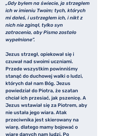
„Gdy byłem na świecie, ja strzegłem 
ich w imieniu Twoim; tych, których 
mi dałeś, i ustrzegłem ich, i nikt z 
nich nie zginął, tylko syn 
zatracenia, aby Pismo zostało 
wypełnione”.
Jezus strzegł, opiekował się i 
czuwał nad swoimi uczniami. 
Przede wszystkim powinniśmy 
stanąć do duchowej walki o ludzi, 
których dał nam Bóg. Jezus 
powiedział do Piotra, że szatan 
chciał ich przesiać, jak pszenicę. A 
Jezus wstawiał się za Piotrem, aby 
nie ustała jego wiara. Atak 
przeciwnika jest skierowany na 
wiarę, dlatego mamy bojować o 
wiarę danych nam ludzi. Po 