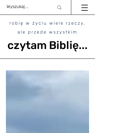
robię w życiu wiele rzeczy,
ale przede wszystkim
czytam Biblię...